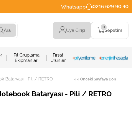
Whatsapp
0216 629 90 40
0
Üye Girişi
Sepetim
Ara
r
Pil Gruplama
Fırsat
Ekipmanları
Ürünler
 Bataryası - Pili / RETRO
< < Önceki Sayfaya Dön
tebook Bataryası - Pili / RETRO