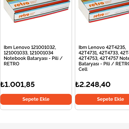
Ibm Lenovo 121001032,
Ibm Lenovo 42T4235,
121001033, 121001034
42T4731, 42T4733, 42T
Notebook Bataryası - Pili /
42T4753, 42T4757 Not
RETRO
Bataryası - Pili / RETR
Cell
₺1.001,85
₺2.248,40
Sepete Ekle
Sepete Ekle