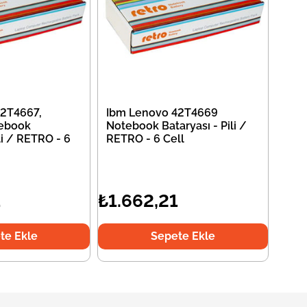
2T4667,
Ibm Lenovo 42T4669
ebook
Notebook Bataryası - Pili /
li / RETRO - 6
RETRO - 6 Cell
1
₺1.662,21
te Ekle
Sepete Ekle