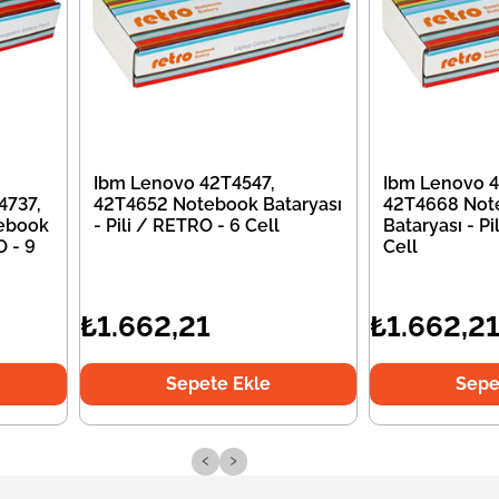
Ibm Lenovo 42T4547,
Ibm Lenovo 4
4737,
42T4652 Notebook Bataryası
42T4668 Not
ebook
- Pili / RETRO - 6 Cell
Bataryası - Pi
O - 9
Cell
₺1.662,21
₺1.662,2
Sepete Ekle
Sepe
‹
›