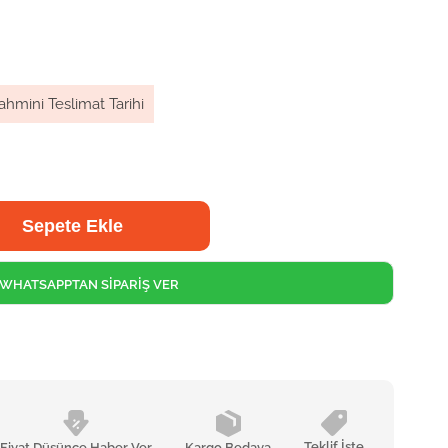
ahmini Teslimat Tarihi
WHATSAPPTAN SİPARİŞ VER
Teklif İste
Fiyat Düşünce Haber Ver
Kargo Bedava