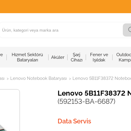
ve
Hizmet Sektörü
Şarj
Fener ve
Outdoo
Aküler
Bataryaları
Cihazı
Işıldak
Kamp
sı
Lenovo Notebook Bataryası
Lenovo 5B11F38372 Notebook
>
>
Lenovo 5B11F38372 No
(592153-BA-6687)
Data Servis