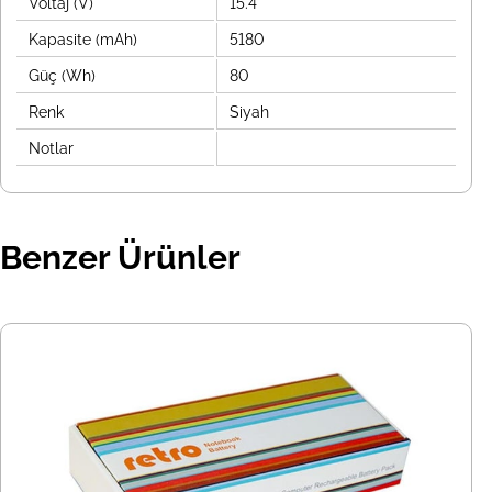
Voltaj (V)
15.4
Kapasite (mAh)
5180
Güç (Wh)
80
Renk
Siyah
Notlar
Benzer Ürünler