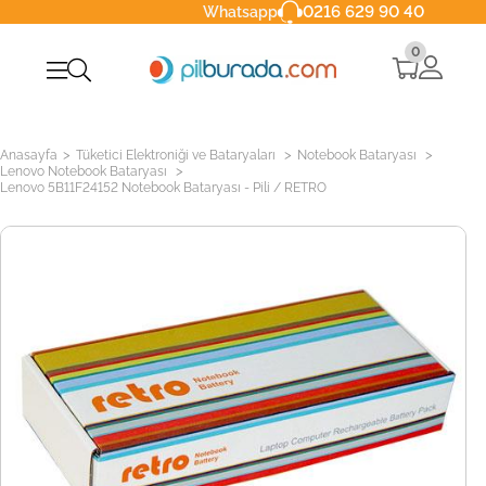
0216 629 90 40
Whatsapp
0
>
>
>
Anasayfa
Tüketici Elektroniği ve Bataryaları
Notebook Bataryası
>
Lenovo Notebook Bataryası
Lenovo 5B11F24152 Notebook Bataryası - Pili / RETRO