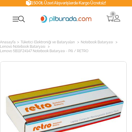
1500₺ Üzeri Alışverişlerde Kargo Ücretsiz!
0
>
>
>
Anasayfa
Tüketici Elektroniği ve Bataryaları
Notebook Bataryası
>
Lenovo Notebook Bataryası
Lenovo 5B11F24147 Notebook Bataryası - Pili / RETRO