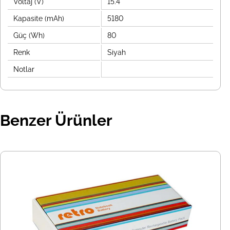
Voltaj (V)
15.4
Kapasite (mAh)
5180
Güç (Wh)
80
Renk
Siyah
Notlar
Benzer Ürünler