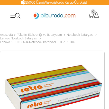
1500₺ Üzeri Alışverişlerde Kargo Ücretsiz!
0
>
>
>
Anasayfa
Tüketici Elektroniği ve Bataryaları
Notebook Bataryası
>
Lenovo Notebook Bataryası
Lenovo 5B10X02604 Notebook Bataryası - Pili / RETRO