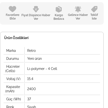
Favorilere
Gelince Haber
Teklif
Fiyat Düşünce Haber
Kargo
Ekle
Ver
İste
Ver
Bedava
Ürün Özellikleri
Marka
Retro
Durumu
Yeni ürün
Hücreler
Li-polymer - 4 Cell
(Cells)
Voltaj (V)
15.4
Kapasite
2400
(mAh)
Güç (Wh)
37
Renk
Siyah