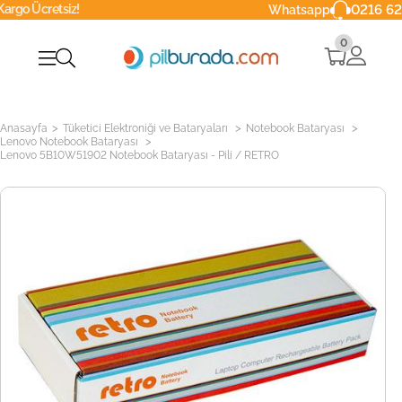
tsiz!
0216 629 90 40
Whatsapp
0
>
>
>
Anasayfa
Tüketici Elektroniği ve Bataryaları
Notebook Bataryası
>
Lenovo Notebook Bataryası
Lenovo 5B10W51902 Notebook Bataryası - Pili / RETRO