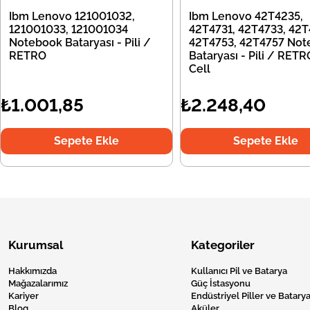
Ibm Lenovo 121001032,
Ibm Lenovo 42T4235,
121001033, 121001034
42T4731, 42T4733, 42T
Notebook Bataryası - Pili /
42T4753, 42T4757 Not
RETRO
Bataryası - Pili / RETR
Cell
₺1.001,85
₺2.248,40
Sepete Ekle
Sepete Ekle
Kurumsal
Kategoriler
Hakkımızda
Kullanıcı Pil ve Batarya
Mağazalarımız
Güç İstasyonu
Kariyer
Endüstriyel Piller ve Batarya
Blog
Aküler