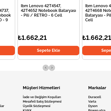
Ibm Lenovo 42T4547,
Ibm Lenovo 4
4737,
42T4652 Notebook Bataryası
42T4668 Not
ebook
- Pili / RETRO - 6 Cell
Bataryası - Pi
O - 9
Cell
₺1.662,21
₺1.662,2
Sepete Ekle
Sepe
‹
›
Müşteri Hizmetleri
Markalar
İade ve Değişim Koşulları
Duracell
Mesafeli Satış Sözleşmesi
Varta
lar
Üyelik Sözleşmesi
Dyson
KVKK
Power-xtra