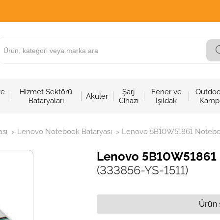
ve
Hizmet Sektörü
Şarj
Fener ve
Outdoo
Aküler
Bataryaları
Cihazı
Işıldak
Kamp
sı
Lenovo Notebook Bataryası
Lenovo 5B10W51861 Notebook
>
>
Lenovo 5B10W51861 N
(333856-YS-1511)
Ürün 