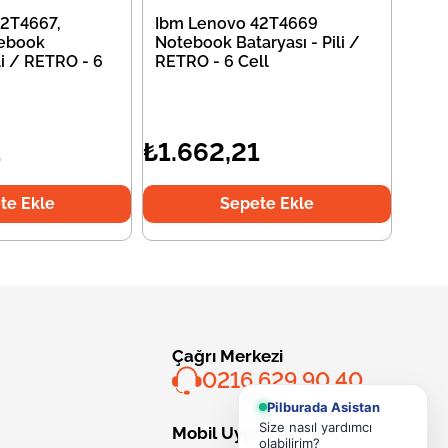
2T4667,
Ibm Lenovo 42T4669
ebook
Notebook Bataryası - Pili /
li / RETRO - 6
RETRO - 6 Cell
1
₺1.662,21
te Ekle
Sepete Ekle
Çağrı Merkezi
0216 629 90 40
Pilburada Asistan
Size nasıl yardımcı
Mobil Uygulama
olabilirim?