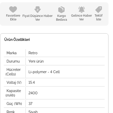
Favorilere
Gelince Haber
Teklif
Fiyat Düşünce Haber
Kargo
Ekle
Ver
İste
Ver
Bedava
Ürün Özellikleri
Marka
Retro
Durumu
Yeni ürün
Hücreler
Li-polymer - 4 Cell
(Cells)
Voltaj (V)
15.4
Kapasite
2400
(mAh)
Güç (Wh)
37
Renk
Siyah