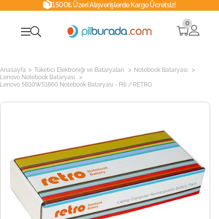
1500₺ Üzeri Alışverişlerde Kargo Ücretsiz!
0
>
>
>
Anasayfa
Tüketici Elektroniği ve Bataryaları
Notebook Bataryası
>
Lenovo Notebook Bataryası
Lenovo 5B10W51860 Notebook Bataryası - Pili / RETRO