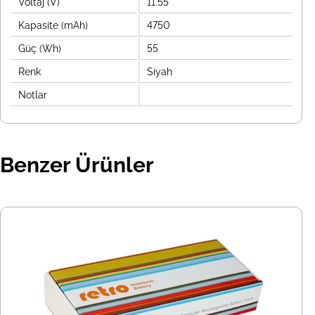
Voltaj (V)
11.55
Kapasite (mAh)
4750
Güç (Wh)
55
Renk
Siyah
Notlar
Benzer Ürünler