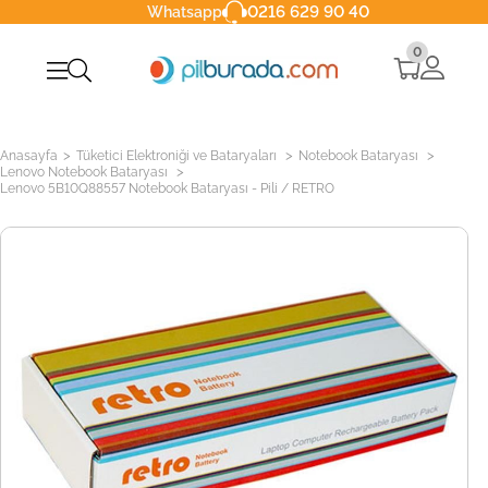
0216 629 90 40
Whatsapp
0
>
>
>
Anasayfa
Tüketici Elektroniği ve Bataryaları
Notebook Bataryası
>
Lenovo Notebook Bataryası
Lenovo 5B10Q88557 Notebook Bataryası - Pili / RETRO