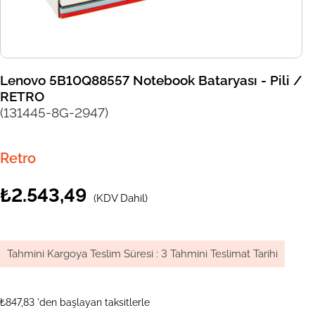
Lenovo 5B10Q88557 Notebook Bataryası - Pili /
RETRO
(131445-8G-2947)
Retro
₺2.543,49
(KDV Dahil)
Tahmini Kargoya Teslim Süresi
:
3 Tahmini Teslimat Tarihi
₺847,83
'den başlayan taksitlerle