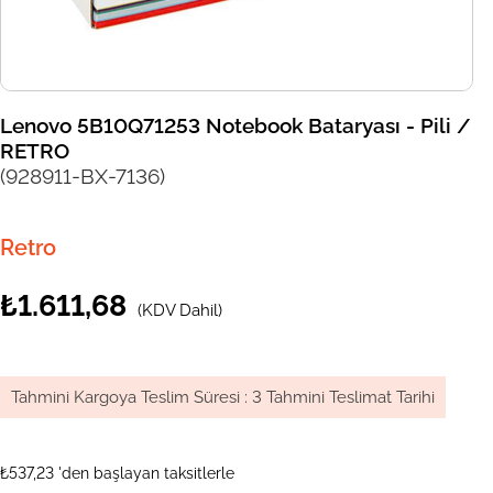
Lenovo 5B10Q71253 Notebook Bataryası - Pili /
RETRO
(928911-BX-7136)
Retro
₺1.611,68
(KDV Dahil)
Tahmini Kargoya Teslim Süresi
:
3 Tahmini Teslimat Tarihi
₺537,23
'den başlayan taksitlerle