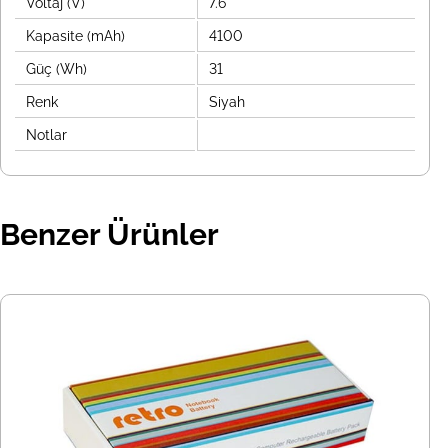
Voltaj (V)
7.6
Kapasite (mAh)
4100
Güç (Wh)
31
Renk
Siyah
Notlar
Benzer Ürünler