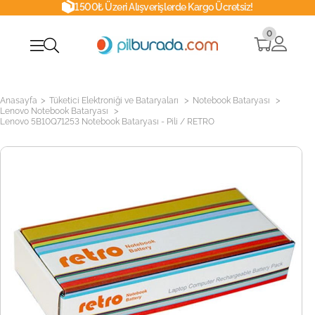
1500₺ Üzeri Alışverişlerde Kargo Ücretsiz!
0
>
>
>
Anasayfa
Tüketici Elektroniği ve Bataryaları
Notebook Bataryası
>
Lenovo Notebook Bataryası
Lenovo 5B10Q71253 Notebook Bataryası - Pili / RETRO