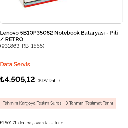
Lenovo 5B10P35082 Notebook Bataryası - Pili
/ RETRO
(931863-RB-1555)
Data Servis
₺4.505,12
(KDV Dahil)
Tahmini Kargoya Teslim Süresi
:
3 Tahmini Teslimat Tarihi
₺1.501,71
'den başlayan taksitlerle