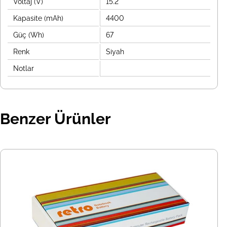
Voltaj (V)
15.2
Kapasite (mAh)
4400
Güç (Wh)
67
Renk
Siyah
Notlar
Benzer Ürünler