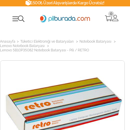
1500₺ Üzeri Alışverişlerde Kargo Ücretsiz!
0
>
>
>
Anasayfa
Tüketici Elektroniği ve Bataryaları
Notebook Bataryası
>
Lenovo Notebook Bataryası
Lenovo 5B10P35082 Notebook Bataryası - Pili / RETRO