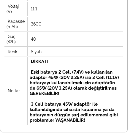
Voltaj
11.1
(V)
Kapasite
3600
(mAh)
Güç
40
(Wh)
Renk
Siyah
DİKKAT!
Eski batarya 2 Cell (7.4V) ve kullanılan
adaptör 45W (20V 2.25A) ise 3 Cell (11.1V)
bataryayı kullanabilmek için adaptörün
de 65W (20V 3.25A) olarak değiştirilmesi
Notlar
GEREKEBİLİR!
3 Cell batarya 45W adaptör ile
kullanıldığında cihazda kapanma ya da
bataryanın düzgün şarj edilememesi gibi
problemler YAŞANABİLİR!