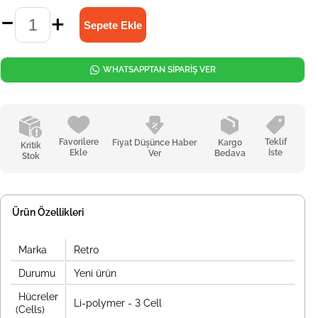
WHATSAPPTAN SİPARİŞ VER
Favorilere
Teklif
Fiyat Düşünce Haber
Kargo
Kritik
Ekle
İste
Ver
Bedava
Stok
Ürün Özellikleri
Marka
Retro
Durumu
Yeni ürün
Hücreler
Li-polymer - 3 Cell
(Cells)