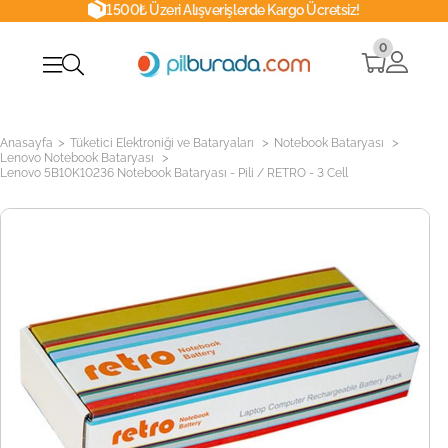
1500₺ Üzeri Alışverişlerde Kargo Ücretsiz!
0
>
>
>
Anasayfa
Tüketici Elektroniği ve Bataryaları
Notebook Bataryası
>
Lenovo Notebook Bataryası
Lenovo 5B10K10236 Notebook Bataryası - Pili / RETRO - 3 Cell