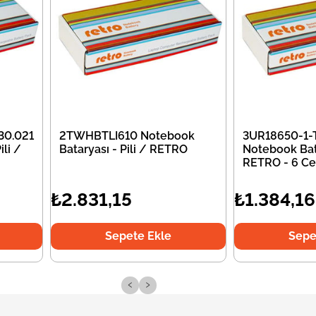
30.021
2TWHBTLI610 Notebook
3UR18650-1-
li /
Bataryası - Pili / RETRO
Notebook Bata
RETRO - 6 Ce
₺2.831,15
₺1.384,16
Sepete Ekle
Sepe
‹
›