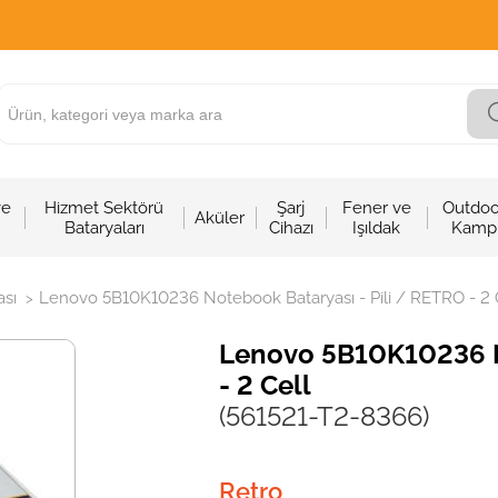
ve
Hizmet Sektörü
Şarj
Fener ve
Outdoo
Aküler
Bataryaları
Cihazı
Işıldak
Kamp
sı
Lenovo 5B10K10236 Notebook Bataryası - Pili / RETRO - 2 
>
Lenovo 5B10K10236 No
- 2 Cell
(561521-T2-8366)
Retro