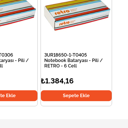
T0306
3UR18650-1-T0405
ryası - Pili /
Notebook Bataryası - Pili /
ll
RETRO - 6 Cell
₺1.384,16
te Ekle
Sepete Ekle