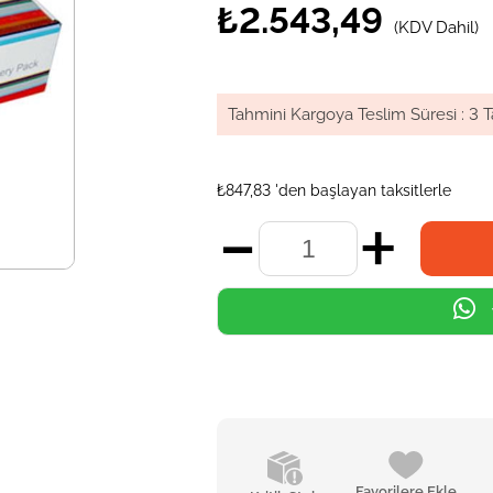
₺2.543,49
(KDV Dahil)
Tahmini Kargoya Teslim Süresi
:
3 T
₺847,83
'den başlayan taksitlerle
Favorilere Ekle