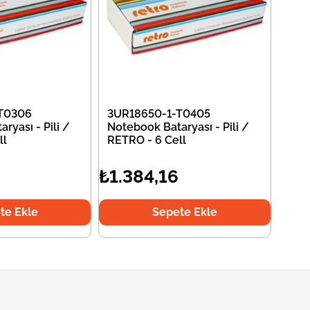
T0306
3UR18650-1-T0405
ryası - Pili /
Notebook Bataryası - Pili /
ll
RETRO - 6 Cell
₺1.384,16
te Ekle
Sepete Ekle