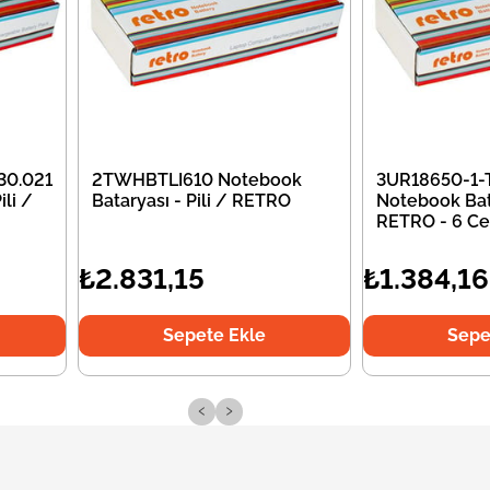
30.021
2TWHBTLI610 Notebook
3UR18650-1-
li /
Bataryası - Pili / RETRO
Notebook Bata
RETRO - 6 Ce
₺2.831,15
₺1.384,16
Sepete Ekle
Sepe
‹
›