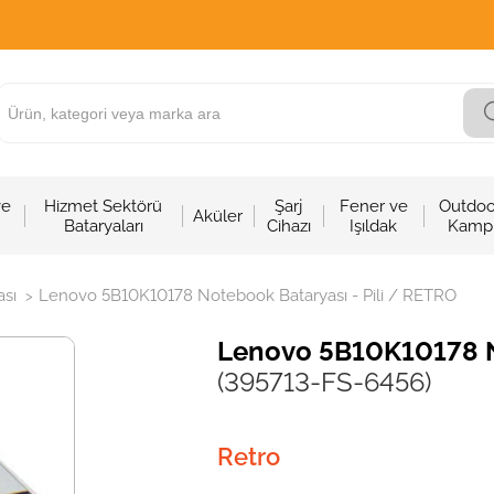
ve
Hizmet Sektörü
Şarj
Fener ve
Outdoo
Aküler
Bataryaları
Cihazı
Işıldak
Kamp
sı
Lenovo 5B10K10178 Notebook Bataryası - Pili / RETRO
>
Lenovo 5B10K10178 No
(395713-FS-6456)
Retro