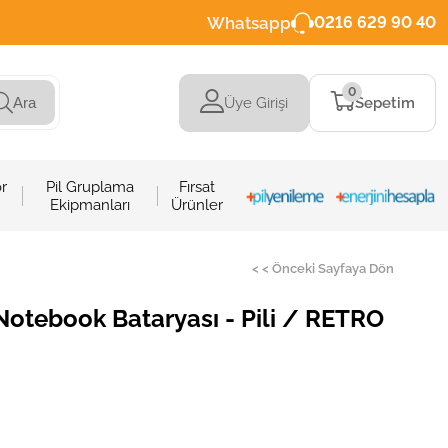
Whatsapp
0216 629 90 40
0
Üye Girişi
Sepetim
Ara
r
Pil Gruplama
Fırsat
Ekipmanları
Ürünler
< < Önceki Sayfaya Dön
tebook Bataryası - Pili / RETRO