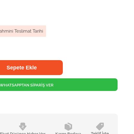
ahmini Teslimat Tarihi
WHATSAPPTAN SİPARİŞ VER
Teklif İste
Fiyat Düşünce Haber Ver
Kargo Bedava