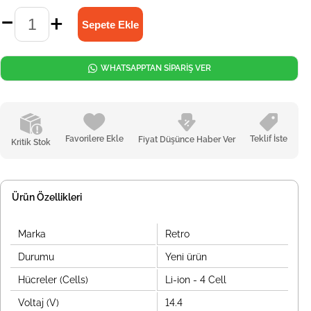
WHATSAPPTAN SİPARİŞ VER
Favorilere Ekle
Teklif İste
Fiyat Düşünce Haber Ver
Kritik Stok
Ürün Özellikleri
Marka
Retro
Durumu
Yeni ürün
Hücreler (Cells)
Li-ion - 4 Cell
Voltaj (V)
14.4