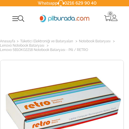
0216 629 90 40
Whatsapp
0
>
>
>
Anasayfa
Tüketici Elektroniği ve Bataryaları
Notebook Bataryası
>
Lenovo Notebook Bataryası
Lenovo 5B10K02218 Notebook Bataryası - Pili / RETRO