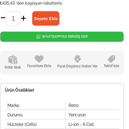
₺435,43
'den başlayan taksitlerle
WHATSAPPTAN SİPARİŞ VER
Favorilere Ekle
Teklif İste
Fiyat Düşünce Haber Ver
Kritik Stok
Ürün Özellikleri
Marka
Retro
Durumu
Yeni ürün
Hücreler (Cells)
Li-ion - 6 Cell