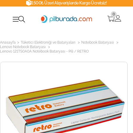
1500₺ Üzeri Alışverişlerde Kargo Ücretsiz!
0
>
>
>
Anasayfa
Tüketici Elektroniği ve Bataryaları
Notebook Bataryası
>
Lenovo Notebook Bataryası
Lenovo 121TS0A0A Notebook Bataryası - Pili / RETRO