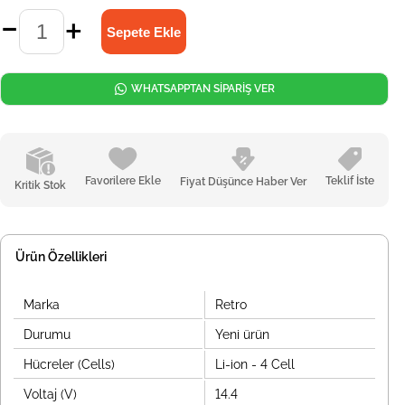
WHATSAPPTAN SİPARİŞ VER
Favorilere Ekle
Teklif İste
Fiyat Düşünce Haber Ver
Kritik Stok
Ürün Özellikleri
Marka
Retro
Durumu
Yeni ürün
Hücreler (Cells)
Li-ion - 4 Cell
Voltaj (V)
14.4