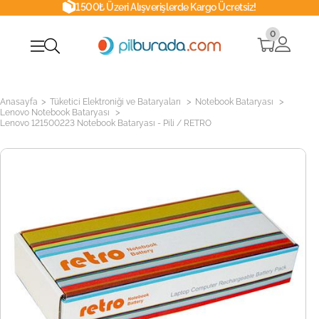
1500₺ Üzeri Alışverişlerde Kargo Ücretsiz!
0
>
>
>
Anasayfa
Tüketici Elektroniği ve Bataryaları
Notebook Bataryası
>
Lenovo Notebook Bataryası
Lenovo 121500223 Notebook Bataryası - Pili / RETRO