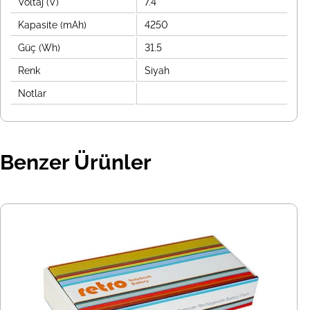
Voltaj (V)
7.4
Kapasite (mAh)
4250
Güç (Wh)
31.5
Renk
Siyah
Notlar
Benzer Ürünler