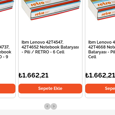
Ibm Lenovo 42T4547,
Ibm Lenovo 4
4737,
42T4652 Notebook Bataryası
42T4668 Not
ebook
- Pili / RETRO - 6 Cell
Bataryası - Pi
O - 9
Cell
₺1.662,21
₺1.662,2
Sepete Ekle
Sepe
‹
›