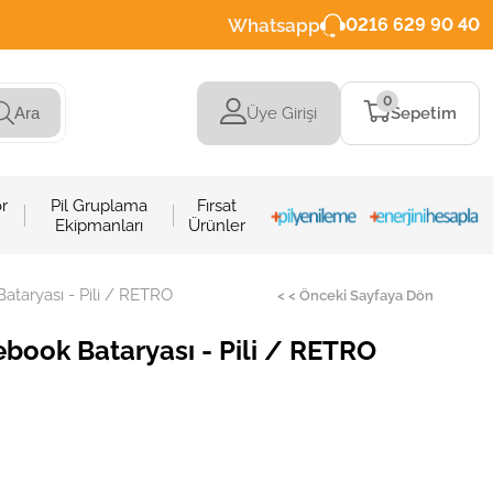
Whatsapp
0216 629 90 40
0
Üye Girişi
Sepetim
Ara
r
Pil Gruplama
Fırsat
Ekipmanları
Ürünler
taryası - Pili / RETRO
< < Önceki Sayfaya Dön
ook Bataryası - Pili / RETRO