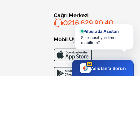
Çağrı Merkezi
0216 629 90 40
Pilburada Asistan
Size nasıl yardımcı
Mobil Uygulama
olabilirim?
AI
Asistan'a Sorun
Bizi Takip Edin