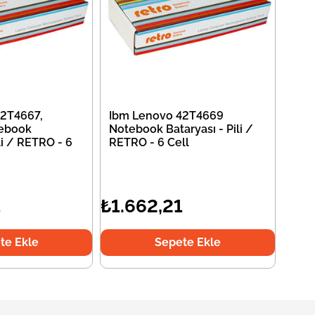
2T4667,
Ibm Lenovo 42T4669
ebook
Notebook Bataryası - Pili /
li / RETRO - 6
RETRO - 6 Cell
1
₺1.662,21
te Ekle
Sepete Ekle