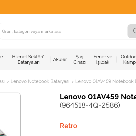
ve
Hizmet Sektörü
Şarj
Fener ve
Outdoo
Aküler
Bataryaları
Cihazı
Işıldak
Kamp
sı
Lenovo Notebook Bataryası
Lenovo 01AV459 Notebook Ba
>
>
Lenovo 01AV459 Noteb
(964518-4Q-2586)
Retro