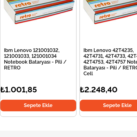
Ibm Lenovo 121001032,
Ibm Lenovo 42T4235,
121001033, 121001034
42T4731, 42T4733, 42T
Notebook Bataryası - Pili /
42T4753, 42T4757 Not
RETRO
Bataryası - Pili / RETR
Cell
₺1.001,85
₺2.248,40
Sepete Ekle
Sepete Ekle