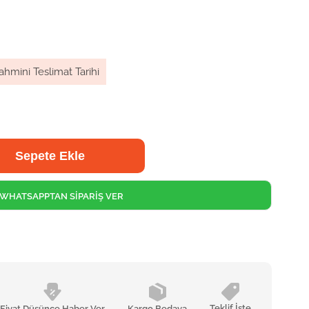
ahmini Teslimat Tarihi
WHATSAPPTAN SİPARİŞ VER
Teklif İste
Fiyat Düşünce Haber Ver
Kargo Bedava