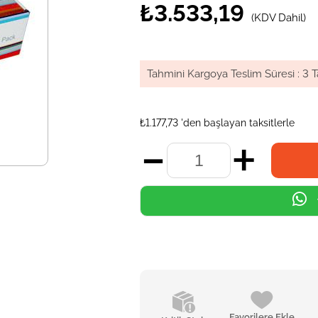
₺3.533,19
(KDV Dahil)
Tahmini Kargoya Teslim Süresi
:
3 T
₺1.177,73
'den başlayan taksitlerle
Favorilere Ekle