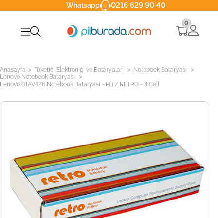
0216 629 90 40
Whatsapp
0
>
>
>
Anasayfa
Tüketici Elektroniği ve Bataryaları
Notebook Bataryası
>
Lenovo Notebook Bataryası
Lenovo 01AV426 Notebook Bataryası - Pili / RETRO - 3 Cell