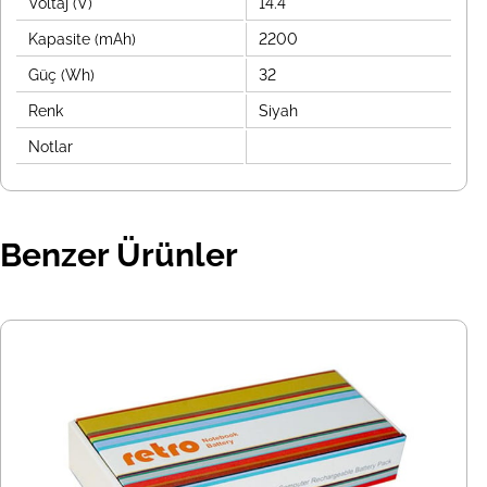
Voltaj (V)
14.4
Kapasite (mAh)
2200
Güç (Wh)
32
Renk
Siyah
Notlar
Benzer Ürünler