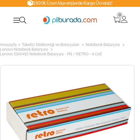
1500₺ Üzeri Alışverişlerde Kargo Ücretsiz!
0
>
>
>
Anasayfa
Tüketici Elektroniği ve Bataryaları
Notebook Bataryası
>
Lenovo Notebook Bataryası
Lenovo 01AV415 Notebook Bataryası - Pili / RETRO - 4 Cell