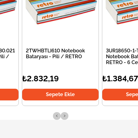
30.021
2TWHBTLI610 Notebook
3UR18650-1-
li /
Bataryası - Pili / RETRO
Notebook Bata
RETRO - 6 Ce
₺2.832,19
₺1.384,6
Sepete Ekle
Sepe
‹
›