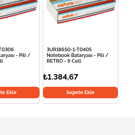
T0306
3UR18650-1-T0405
ryası - Pili /
Notebook Bataryası - Pili /
ll
RETRO - 6 Cell
7
₺1.384,67
te Ekle
Sepete Ekle