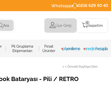
Whatsapp
0216 629 90 40
0
Üye Girişi
Sepetim
Ara
r
Pil Gruplama
Fırsat
Ekipmanları
Ürünler
< < Önceki Sayfaya Dön
k Bataryası - Pili / RETRO