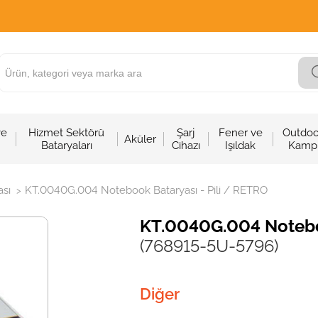
ve
Hizmet Sektörü
Şarj
Fener ve
Outdoo
Aküler
Bataryaları
Cihazı
Işıldak
Kamp
sı
KT.0040G.004 Notebook Bataryası - Pili / RETRO
>
KT.0040G.004 Noteboo
(768915-5U-5796)
Diğer