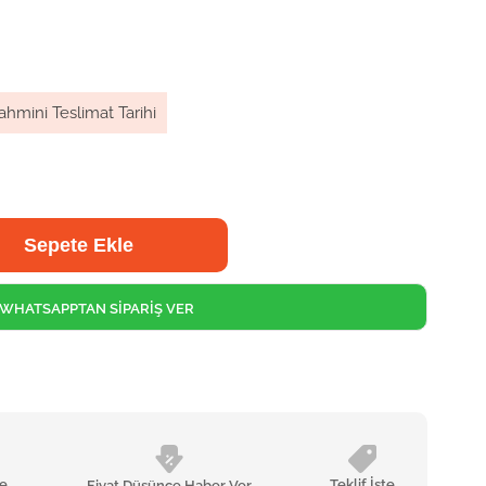
ahmini Teslimat Tarihi
WHATSAPPTAN SİPARİŞ VER
le
Teklif İste
Fiyat Düşünce Haber Ver