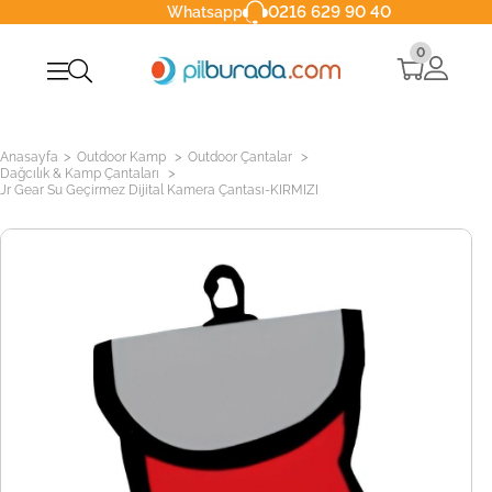
0216 629 90 40
Whatsapp
0
>
>
>
Anasayfa
Outdoor Kamp
Outdoor Çantalar
>
Dağcılık & Kamp Çantaları
Jr Gear Su Geçirmez Dijital Kamera Çantası-KIRMIZI