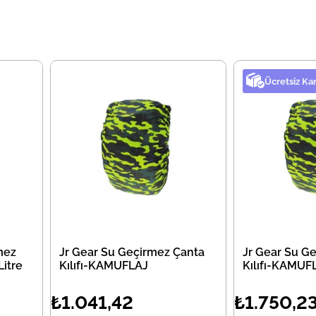
Ücretsiz Ka
mez
Jr Gear Su Geçirmez Çanta
Jr Gear Su G
itre
Kılıfı-KAMUFLAJ
Kılıfı-KAMUF
₺1.041,42
₺1.750,2