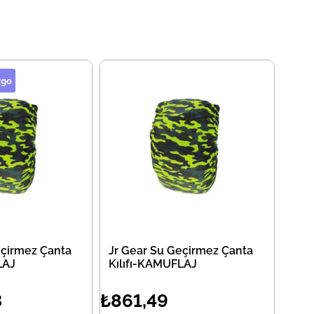
rgo
eçirmez Çanta
Jr Gear Su Geçirmez Çanta
LAJ
Kılıfı-KAMUFLAJ
3
₺861,49