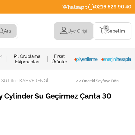
Whatsapp
0216 629 90 40
0
Üye Girişi
Sepetim
Ara
r
Pil Gruplama
Fırsat
Ekipmanları
Ürünler
ta 30 Litre-KAHVERENGİ
< < Önceki Sayfaya Dön
y Cylinder Su Geçirmez Çanta 30