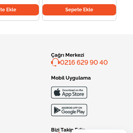
te Ekle
Sepete Ekle
Çağrı Merkezi
0216 629 90 40
Mobil Uygulama
Bizi Takip Edin