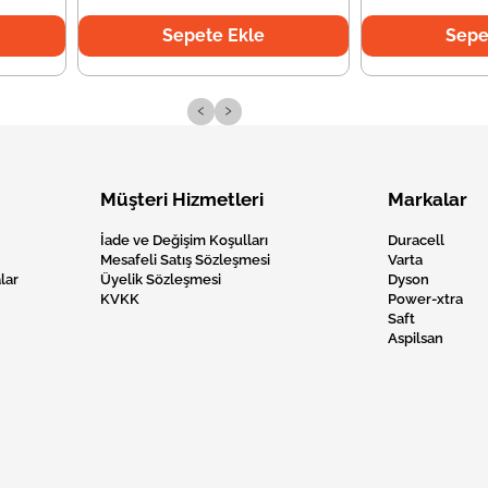
Sepete Ekle
Sepe
‹
›
Müşteri Hizmetleri
Markalar
İade ve Değişim Koşulları
Duracell
Mesafeli Satış Sözleşmesi
Varta
lar
Üyelik Sözleşmesi
Dyson
KVKK
Power-xtra
Saft
Aspilsan