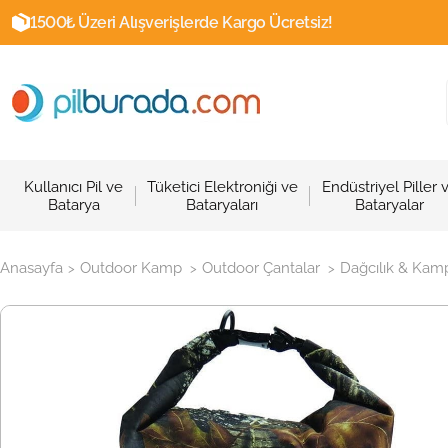
1500₺ Üzeri Alışverişlerde Kargo Ücretsiz!
Kullanıcı Pil ve
Tüketici Elektroniği ve
Endüstriyel Piller 
Batarya
Bataryaları
Bataryalar
Anasayfa
Outdoor Kamp
Outdoor Çantalar
Dağcılık & Kamp
>
>
>