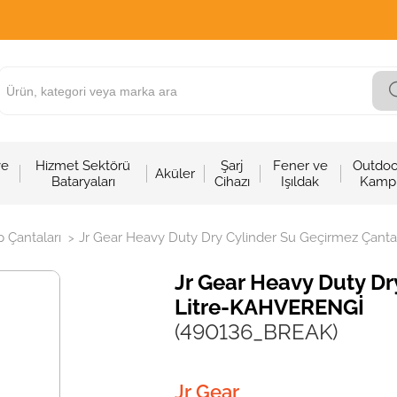
ve
Hizmet Sektörü
Şarj
Fener ve
Outdoo
Aküler
Bataryaları
Cihazı
Işıldak
Kamp
 Çantaları
Jr Gear Heavy Duty Dry Cylinder Su Geçirmez Çan
>
Jr Gear Heavy Duty Dr
Litre-KAHVERENGİ
(490136_BREAK)
Jr Gear