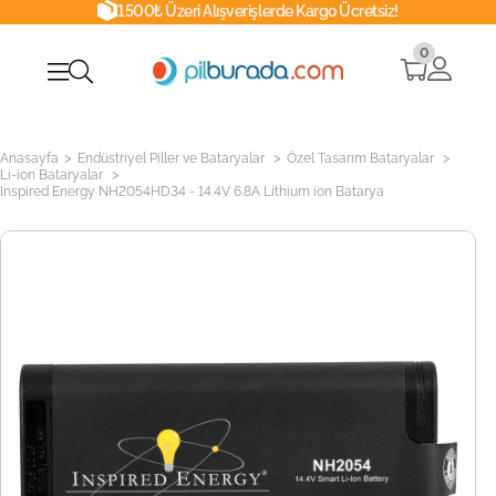
1500₺ Üzeri Alışverişlerde Kargo Ücretsiz!
0
>
>
>
Anasayfa
Endüstriyel Piller ve Bataryalar
Özel Tasarım Bataryalar
>
Li-ion Bataryalar
Inspired Energy NH2054HD34 - 14.4V 6.8A Lithium ion Batarya