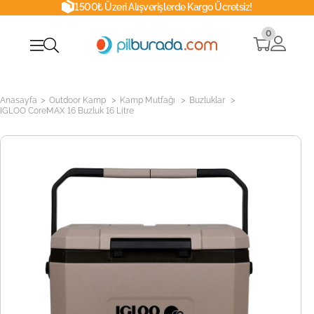
1500₺ Üzeri Alışverişlerde Kargo Ücretsiz!
0
>
>
>
>
Anasayfa
Outdoor Kamp
Kamp Mutfağı
Buzluklar
IGLOO CoreMAX 16 Buzluk 16 Litre