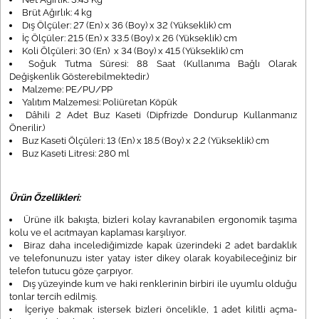
Brüt Ağırlık: 4 kg
Dış Ölçüler: 27 (En) x 36 (Boy) x 32 (Yükseklik) cm
İç Ölçüler: 21.5 (En) x 33.5 (Boy) x 26 (Yükseklik) cm
Koli Ölçüleri: 30 (En) x 34 (Boy) x 41.5 (Yükseklik) cm
Soğuk Tutma Süresi: 88 Saat (Kullanıma Bağlı Olarak
Değişkenlik Gösterebilmektedir.)
Malzeme: PE/PU/PP
Yalıtım Malzemesi: Poliüretan Köpük
Dâhili 2 Adet Buz Kaseti (Dipfrizde Dondurup Kullanmanız
Önerilir.)
Buz Kaseti Ölçüleri: 13 (En) x 18.5 (Boy) x 2.2 (Yükseklik) cm
Buz Kaseti Litresi: 280 ml
Ürün Özellikleri:
Ürüne ilk bakışta, bizleri kolay kavranabilen ergonomik taşıma
kolu ve el acıtmayan kaplaması karşılıyor.
Biraz daha incelediğimizde kapak üzerindeki 2 adet bardaklık
ve telefonunuzu ister yatay ister dikey olarak koyabileceğiniz bir
telefon tutucu göze çarpıyor.
Dış yüzeyinde kum ve haki renklerinin birbiri ile uyumlu olduğu
tonlar tercih edilmiş.
İçeriye bakmak istersek bizleri öncelikle, 1 adet kilitli açma-