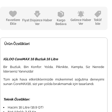
Favorilere
Gelince Haber
Teklif
Fiyat Düşünce Haber
Kargo
Ekle
Ver
İste
Ver
Bedava
Ürün Özellikleri
IGLOO CoreMAX 16 Buzluk 16 Litre
Bir Buzluk, Bin Konfor: Yolda, Piknikte, Kampta, Siz Nerede
İsterseniz Yanınızda!
Tüm açık hava etkinliklerinizde mükemmel soğutma deneyimi
sunan CoreMAX16, sizi yarı yolda bırakmamak için tasarlandı.
Teknik Özellikler:
Hacim: 16 Litre (16.9 QT)
Net Ağırlık: 3.43 Kg