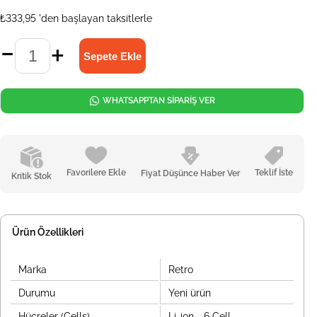
₺333,95
'den başlayan taksitlerle
WHATSAPPTAN SİPARİŞ VER
Favorilere Ekle
Teklif İste
Fiyat Düşünce Haber Ver
Kritik Stok
Ürün Özellikleri
Marka
Retro
Durumu
Yeni ürün
Hücreler (Cells)
Li-ion - 6 Cell