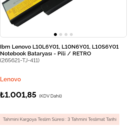
Ibm Lenovo L10L6Y01, L10N6Y01, L10S6Y01
Notebook Bataryası - Pili / RETRO
(265621-TJ-411)
Lenovo
₺1.001,85
(KDV Dahil)
Tahmini Kargoya Teslim Süresi
:
3 Tahmini Teslimat Tarihi