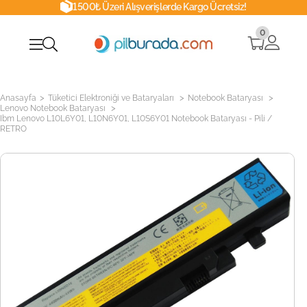
1500₺ Üzeri Alışverişlerde Kargo Ücretsiz!
0
>
>
>
Anasayfa
Tüketici Elektroniği ve Bataryaları
Notebook Bataryası
>
Lenovo Notebook Bataryası
Ibm Lenovo L10L6Y01, L10N6Y01, L10S6Y01 Notebook Bataryası - Pili /
RETRO