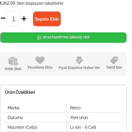
₺362,99
'den başlayan taksitlerle
WHATSAPPTAN SİPARİŞ VER
Favorilere Ekle
Teklif İste
Fiyat Düşünce Haber Ver
Kritik Stok
Ürün Özellikleri
Marka
Retro
Durumu
Yeni ürün
Hücreler (Cells)
Li-ion - 6 Cell