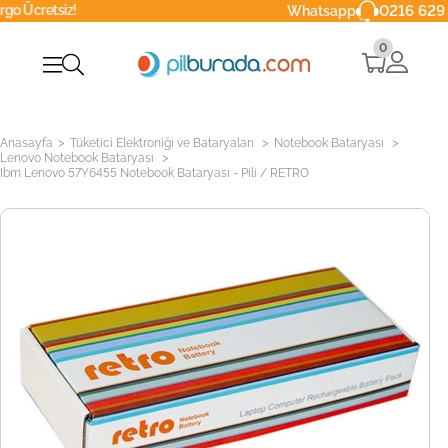
iz!
0216 629 90 40
Whatsapp
0
>
>
>
Anasayfa
Tüketici Elektroniği ve Bataryaları
Notebook Bataryası
>
Lenovo Notebook Bataryası
Ibm Lenovo 57Y6455 Notebook Bataryası - Pili / RETRO