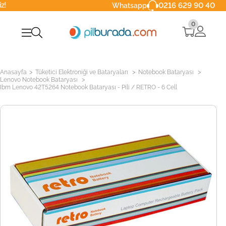
0216 629 90 40
Whatsapp
0
>
>
>
Anasayfa
Tüketici Elektroniği ve Bataryaları
Notebook Bataryası
>
Lenovo Notebook Bataryası
Ibm Lenovo 42T5264 Notebook Bataryası - Pili / RETRO - 6 Cell