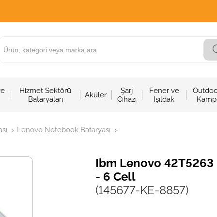
ve
Hizmet Sektörü
Şarj
Fener ve
Outdoo
Aküler
Bataryaları
Cihazı
Işıldak
Kamp
sı
Lenovo Notebook Bataryası
>
>
Ibm Lenovo 42T5263 N
- 6 Cell
(145677-KE-8857)