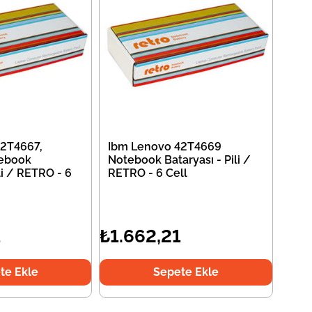
2T4667,
Ibm Lenovo 42T4669
ebook
Notebook Bataryası - Pili /
li / RETRO - 6
RETRO - 6 Cell
1
₺1.662,21
te Ekle
Sepete Ekle