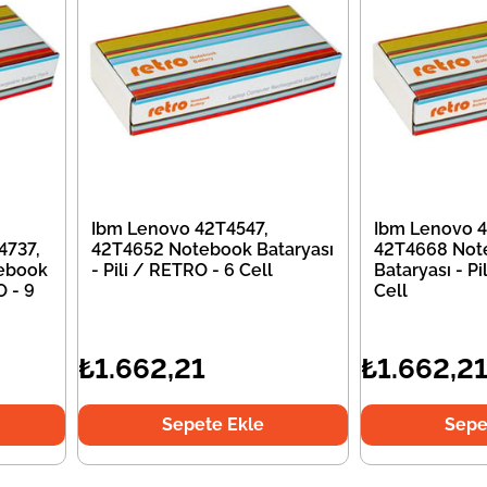
Ibm Lenovo 42T4547,
Ibm Lenovo 4
4737,
42T4652 Notebook Bataryası
42T4668 Not
ebook
- Pili / RETRO - 6 Cell
Bataryası - Pi
O - 9
Cell
₺1.662,21
₺1.662,2
Sepete Ekle
Sepe