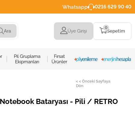
Whatsapp
0216 629 90 40
0
Üye Girişi
Sepetim
Ara
r
Pil Gruplama
Fırsat
Ekipmanları
Ürünler
< < Önceki Sayfaya
Dön
otebook Bataryası - Pili / RETRO