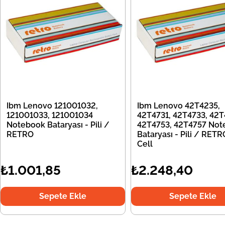
Ibm Lenovo 121001032,
Ibm Lenovo 42T4235,
121001033, 121001034
42T4731, 42T4733, 42T
Notebook Bataryası - Pili /
42T4753, 42T4757 Not
RETRO
Bataryası - Pili / RETR
Cell
₺1.001,85
₺2.248,40
Sepete Ekle
Sepete Ekle