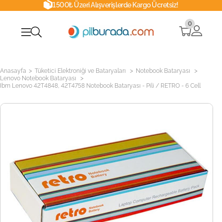
1500₺ Üzeri Alışverişlerde Kargo Ücretsiz!
0
>
>
>
Anasayfa
Tüketici Elektroniği ve Bataryaları
Notebook Bataryası
>
Lenovo Notebook Bataryası
Ibm Lenovo 42T4848, 42T4758 Notebook Bataryası - Pili / RETRO - 6 Cell