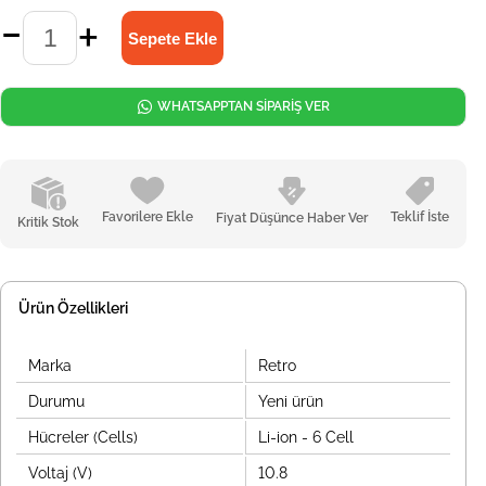
WHATSAPPTAN SİPARİŞ VER
Favorilere Ekle
Teklif İste
Fiyat Düşünce Haber Ver
Kritik Stok
Ürün Özellikleri
Marka
Retro
Durumu
Yeni ürün
Hücreler (Cells)
Li-ion - 6 Cell
Voltaj (V)
10.8