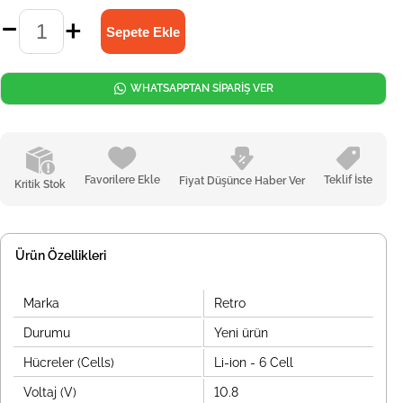
WHATSAPPTAN SİPARİŞ VER
Favorilere Ekle
Teklif İste
Fiyat Düşünce Haber Ver
Kritik Stok
Ürün Özellikleri
Marka
Retro
Durumu
Yeni ürün
Hücreler (Cells)
Li-ion - 6 Cell
Voltaj (V)
10.8