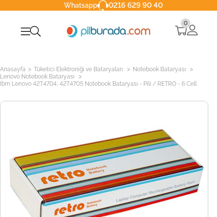
0216 629 90 40
Whatsapp
0
>
>
>
Anasayfa
Tüketici Elektroniği ve Bataryaları
Notebook Bataryası
>
Lenovo Notebook Bataryası
Ibm Lenovo 42T4704, 42T4705 Notebook Bataryası - Pili / RETRO - 6 Cell