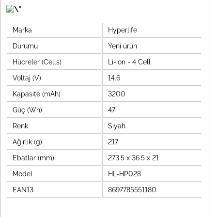
Marka
Hyperlife
Durumu
Yeni ürün
Hücreler (Cells)
Li-ion - 4 Cell
Voltaj (V)
14.6
Kapasite (mAh)
3200
Güç (Wh)
47
Renk
Siyah
Ağırlık (g)
217
Ebatlar (mm)
273.5 x 36.5 x 21
Model
HL-HP028
EAN13
8697785551180