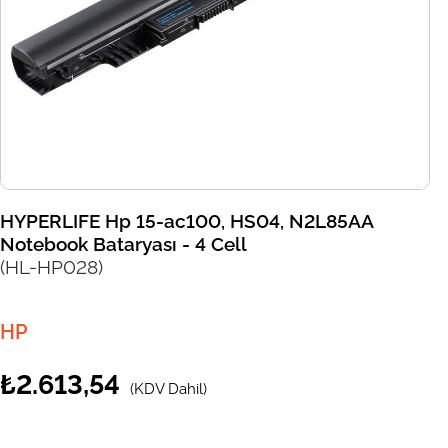
HYPERLIFE Hp 15-ac100, HS04, N2L85AA
Notebook Bataryası - 4 Cell
(HL-HP028)
HP
₺2.613,54
(KDV Dahil)