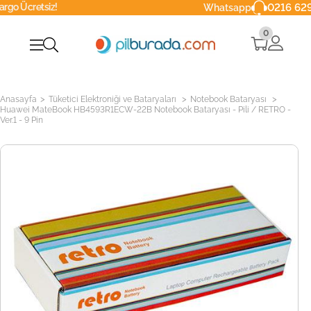
iz!
0216 629 90 40
Whatsapp
0
>
>
>
Anasayfa
Tüketici Elektroniği ve Bataryaları
Notebook Bataryası
Huawei MateBook HB4593R1ECW-22B Notebook Bataryası - Pili / RETRO -
Ver.1 - 9 Pin