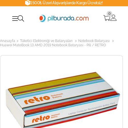
1500₺ Üzeri Alışverişlerde Kargo Ücretsiz!
0
>
>
>
Anasayfa
Tüketici Elektroniği ve Bataryaları
Notebook Bataryası
Huawei MateBook 13 AMD 2019 Notebook Bataryası - Pili / RETRO