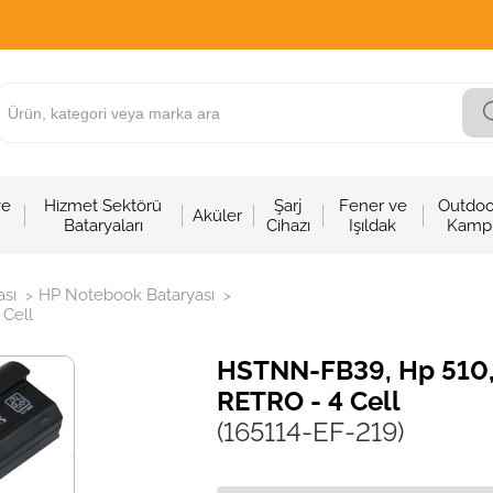
ve
Hizmet Sektörü
Şarj
Fener ve
Outdoo
Aküler
Bataryaları
Cihazı
Işıldak
Kamp
sı
HP Notebook Bataryası
>
>
 Cell
HSTNN-FB39, Hp 510, 
RETRO - 4 Cell
(165114-EF-219)