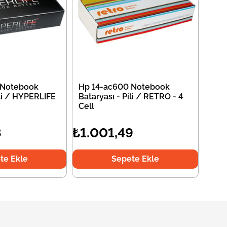
 Notebook
Hp 14-ac600 Notebook
ili / HYPERLIFE
Bataryası - Pili / RETRO - 4
Cell
8
₺1.001,49
te Ekle
Sepete Ekle