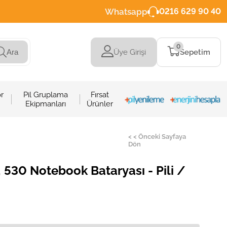
Whatsapp
0216 629 90 40
0
Üye Girişi
Sepetim
Ara
r
Pil Gruplama
Fırsat
Ekipmanları
Ürünler
< < Önceki Sayfaya
Dön
530 Notebook Bataryası - Pili /