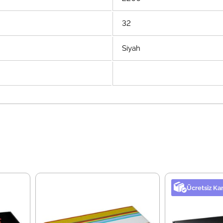
32
Siyah
Ücretsiz Ka