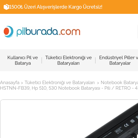
1500₺ Üzeri Alışverişlerde Kargo Ücretsiz!
Kullanıcı Pil ve
Tüketici Elektroniği ve
Endüstriyel Piller 
Batarya
Bataryaları
Bataryalar
Anasayfa
Tüketici Elektroniği ve Bataryaları
Notebook Batarya
>
>
HSTNN-FB39, Hp 510, 530 Notebook Bataryası - Pili / RETRO - 4