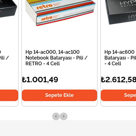
0
Hp 14-ac000, 14-ac100
Hp 14-ac600
li /
Notebook Bataryası - Pili /
Bataryası - P
RETRO - 4 Cell
- 4 Cell
₺1.001,49
₺2.612,5
Sepete Ekle
Sepe
‹
›