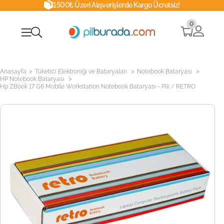
1500₺ Üzeri Alışverişlerde Kargo Ücretsiz!
0
>
>
>
Anasayfa
Tüketici Elektroniği ve Bataryaları
Notebook Bataryası
>
HP Notebook Bataryası
Hp ZBook 17 G6 Mobile Workstation Notebook Bataryası - Pili / RETRO