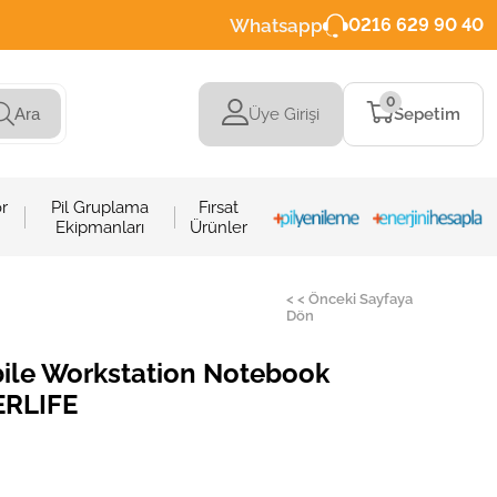
Whatsapp
0216 629 90 40
0
Üye Girişi
Sepetim
Ara
r
Pil Gruplama
Fırsat
Ekipmanları
Ürünler
< < Önceki Sayfaya
Dön
ile Workstation Notebook
PERLIFE