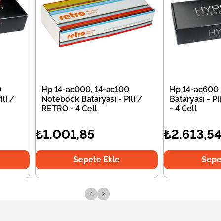
0
Hp 14-ac000, 14-ac100
Hp 14-ac600
li /
Notebook Bataryası - Pili /
Bataryası - P
RETRO - 4 Cell
- 4 Cell
₺1.001,85
₺2.613,5
Sepete Ekle
Sepe
‹
›