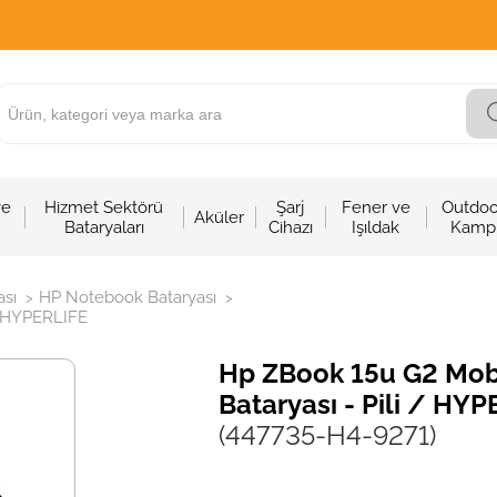
ve
Hizmet Sektörü
Şarj
Fener ve
Outdoo
Aküler
Bataryaları
Cihazı
Işıldak
Kamp
sı
HP Notebook Bataryası
>
>
/ HYPERLIFE
Hp ZBook 15u G2 Mob
Bataryası - Pili / HY
(447735-H4-9271)