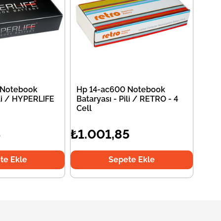
 Notebook
Hp 14-ac600 Notebook
ili / HYPERLIFE
Bataryası - Pili / RETRO - 4
Cell
4
₺1.001,85
te Ekle
Sepete Ekle