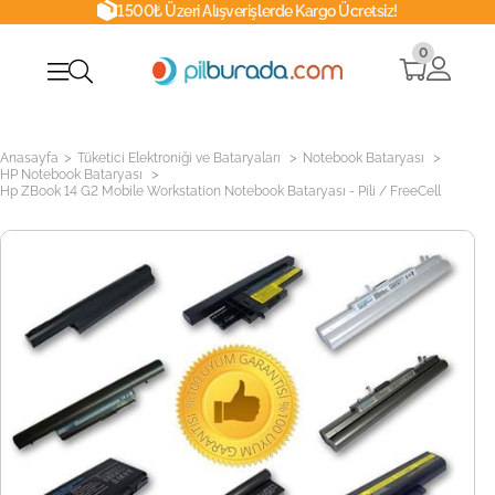
1500₺ Üzeri Alışverişlerde Kargo Ücretsiz!
0
>
>
>
Anasayfa
Tüketici Elektroniği ve Bataryaları
Notebook Bataryası
>
HP Notebook Bataryası
Hp ZBook 14 G2 Mobile Workstation Notebook Bataryası - Pili / FreeCell