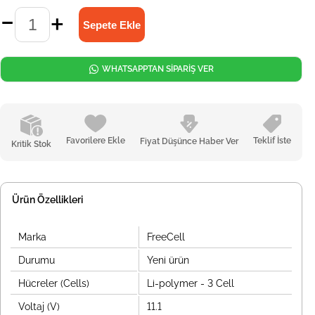
WHATSAPPTAN SİPARİŞ VER
Favorilere Ekle
Teklif İste
Fiyat Düşünce Haber Ver
Kritik Stok
Ürün Özellikleri
Marka
FreeCell
Durumu
Yeni ürün
Hücreler (Cells)
Li-polymer - 3 Cell
Voltaj (V)
11.1