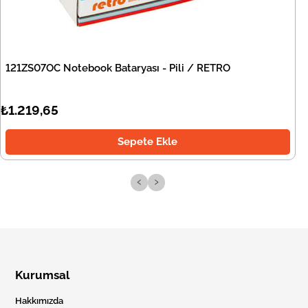
121ZS07OC Notebook Bataryası - Pili / RETRO
₺1.219,65
Sepete Ekle
‹
›
Kurumsal
Hakkımızda