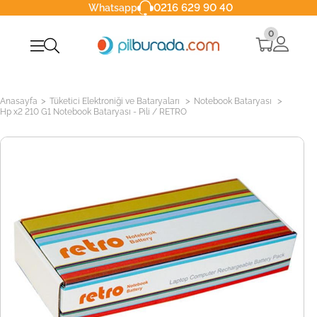
0216 629 90 40
Whatsapp
0
>
>
>
Anasayfa
Tüketici Elektroniği ve Bataryaları
Notebook Bataryası
Hp x2 210 G1 Notebook Bataryası - Pili / RETRO