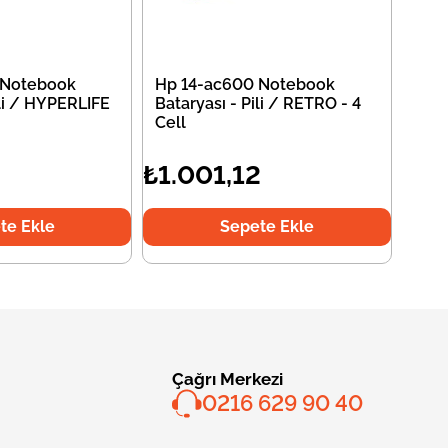
 Notebook
Hp 14-ac600 Notebook
ili / HYPERLIFE
Bataryası - Pili / RETRO - 4
Cell
2
₺1.001,12
te Ekle
Sepete Ekle
Çağrı Merkezi
0216 629 90 40