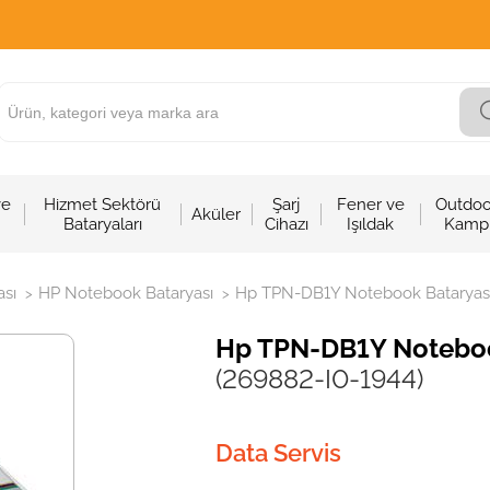
ve
Hizmet Sektörü
Şarj
Fener ve
Outdoo
Aküler
Bataryaları
Cihazı
Işıldak
Kamp
sı
HP Notebook Bataryası
Hp TPN-DB1Y Notebook Bataryası 
>
>
Hp TPN-DB1Y Notebook
(269882-I0-1944)
Data Servis