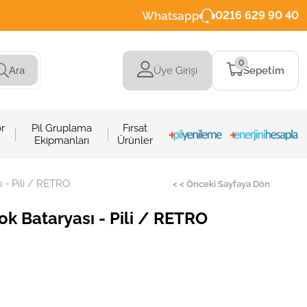
Whatsapp
0216 629 90 40
0
Üye Girişi
Sepetim
Ara
r
Pil Gruplama
Fırsat
Ekipmanları
Ürünler
- Pili / RETRO
< < Önceki Sayfaya Dön
 Bataryası - Pili / RETRO