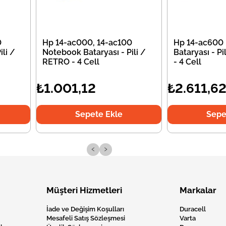
0
Hp 14-ac000, 14-ac100
Hp 14-ac600
li /
Notebook Bataryası - Pili /
Bataryası - P
RETRO - 4 Cell
- 4 Cell
₺1.001,12
₺2.611,6
Sepete Ekle
Sepe
‹
›
Müşteri Hizmetleri
Markalar
İade ve Değişim Koşulları
Duracell
Mesafeli Satış Sözleşmesi
Varta