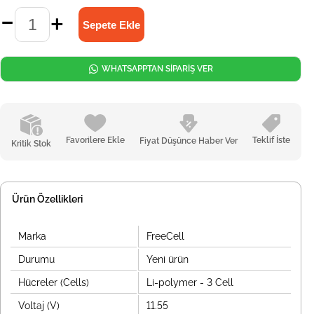
WHATSAPPTAN SİPARİŞ VER
Favorilere Ekle
Teklif İste
Fiyat Düşünce Haber Ver
Kritik Stok
Ürün Özellikleri
Marka
FreeCell
Durumu
Yeni ürün
Hücreler (Cells)
Li-polymer - 3 Cell
Voltaj (V)
11.55