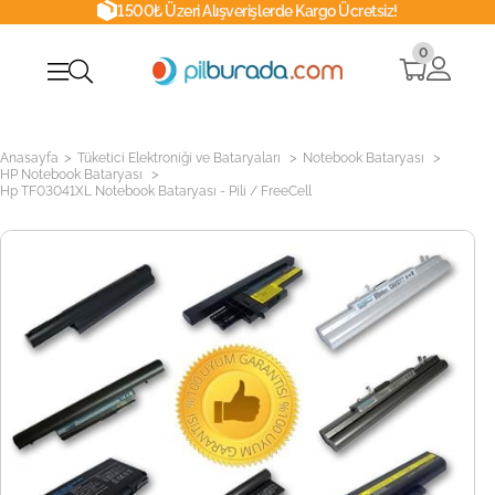
1500₺ Üzeri Alışverişlerde Kargo Ücretsiz!
0
>
>
>
Anasayfa
Tüketici Elektroniği ve Bataryaları
Notebook Bataryası
>
HP Notebook Bataryası
Hp TF03041XL Notebook Bataryası - Pili / FreeCell