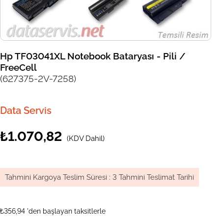
Hp TF03041XL Notebook Bataryası - Pili /
FreeCell
(627375-2V-7258)
Data Servis
₺1.070,82
(KDV Dahil)
Tahmini Kargoya Teslim Süresi
:
3 Tahmini Teslimat Tarihi
₺356,94
'den başlayan taksitlerle