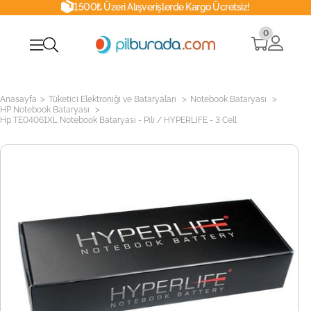
1500₺ Üzeri Alışverişlerde Kargo Ücretsiz!
0
>
>
>
Anasayfa
Tüketici Elektroniği ve Bataryaları
Notebook Bataryası
>
HP Notebook Bataryası
Hp TE04061XL Notebook Bataryası - Pili / HYPERLIFE - 3 Cell