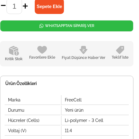
WHATSAPPTAN SİPARİŞ VER
Favorilere Ekle
Teklif İste
Fiyat Düşünce Haber Ver
Kritik Stok
Ürün Özellikleri
Marka
FreeCell
Durumu
Yeni ürün
Hücreler (Cells)
Li-polymer - 3 Cell
Voltaj (V)
11.4