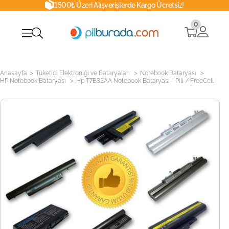
1500₺ Üzeri Alışverişlerde Kargo Ücretsiz!
0
>
>
>
Anasayfa
Tüketici Elektroniği ve Bataryaları
Notebook Bataryası
>
HP Notebook Bataryası
Hp T7B32AA Notebook Bataryası - Pili / FreeCell