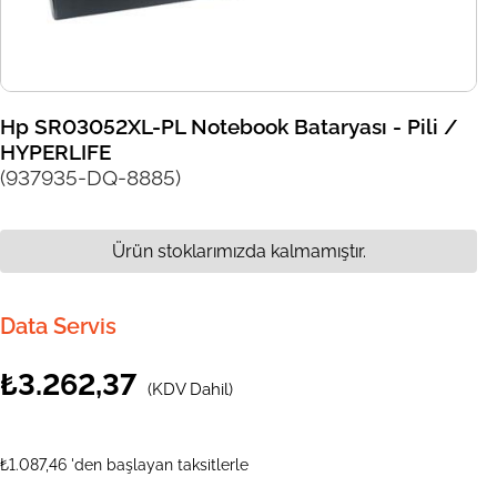
Hp SR03052XL-PL Notebook Bataryası - Pili /
HYPERLIFE
(937935-DQ-8885)
Ürün stoklarımızda kalmamıştır.
Data Servis
₺3.262,37
(KDV Dahil)
₺1.087,46
'den başlayan taksitlerle