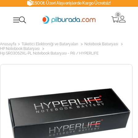
1500₺ Üzeri Alışverişlerde Kargo Ücretsiz!
0
>
>
>
Anasayfa
Tüketici Elektroniği ve Bataryaları
Notebook Bataryası
>
HP Notebook Bataryası
Hp SR03052XL-PL Notebook Bataryası - Pili / HYPERLIFE