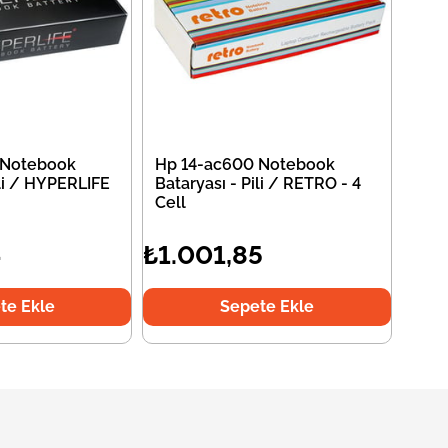
 Notebook
Hp 14-ac600 Notebook
ili / HYPERLIFE
Bataryası - Pili / RETRO - 4
Cell
4
₺1.001,85
te Ekle
Sepete Ekle