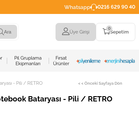
Whatsapp
0216 629 90 40
0
Üye Girişi
Sepetim
Ara
r
Pil Gruplama
Fırsat
Ekipmanları
Ürünler
yası - Pili / RETRO
< < Önceki Sayfaya Dön
book Bataryası - Pili / RETRO