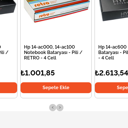
0
Hp 14-ac000, 14-ac100
Hp 14-ac600
li /
Notebook Bataryası - Pili /
Bataryası - P
RETRO - 4 Cell
- 4 Cell
₺1.001,85
₺2.613,5
Sepete Ekle
Sepe
‹
›