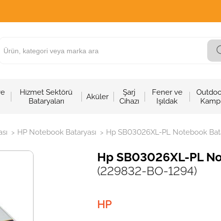
ve
Hizmet Sektörü
Şarj
Fener ve
Outdoo
Aküler
Bataryaları
Cihazı
Işıldak
Kamp
sı
HP Notebook Bataryası
Hp SB03026XL-PL Notebook Batar
>
>
Hp SB03026XL-PL Note
(229832-BO-1294)
HP