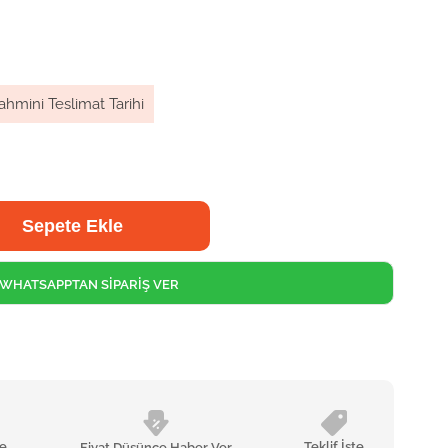
ahmini Teslimat Tarihi
WHATSAPPTAN SİPARİŞ VER
le
Teklif İste
Fiyat Düşünce Haber Ver