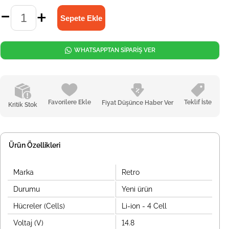
WHATSAPPTAN SİPARİŞ VER
Favorilere Ekle
Teklif İste
Fiyat Düşünce Haber Ver
Kritik Stok
Ürün Özellikleri
Marka
Retro
Durumu
Yeni ürün
Hücreler (Cells)
Li-ion - 4 Cell
Voltaj (V)
14.8