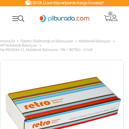
1500₺ Üzeri Alışverişlerde Kargo Ücretsiz!
0
>
>
>
Anasayfa
Tüketici Elektroniği ve Bataryaları
Notebook Bataryası
>
HP Notebook Bataryası
Hp RI04044-CL Notebook Bataryası - Pili / RETRO - 4 Cell