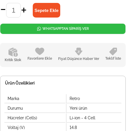
WHATSAPPTAN SİPARİŞ VER
Favorilere Ekle
Teklif İste
Fiyat Düşünce Haber Ver
Kritik Stok
Ürün Özellikleri
Marka
Retro
Durumu
Yeni ürün
Hücreler (Cells)
Li-ion - 4 Cell
Voltaj (V)
14.8