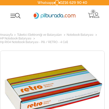
0216 629 90 40
Whatsapp
0
>
>
>
Anasayfa
Tüketici Elektroniği ve Bataryaları
Notebook Bataryası
>
HP Notebook Bataryası
Hp RI04 Notebook Bataryası - Pili / RETRO - 4 Cell