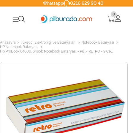
0216 629 90 40
Whatsapp
0
>
>
>
Anasayfa
Tüketici Elektroniği ve Bataryaları
Notebook Bataryası
>
HP Notebook Bataryası
Hp ProBook 6460b, 6465b Notebook Bataryası - Pili / RETRO - 9 Cell