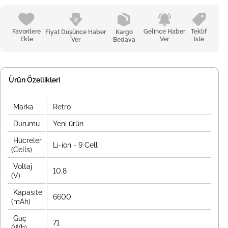
Favorilere
Gelince Haber
Teklif
Fiyat Düşünce Haber
Kargo
Ekle
Ver
İste
Ver
Bedava
Ürün Özellikleri
Marka
Retro
Durumu
Yeni ürün
Hücreler
Li-ion - 9 Cell
(Cells)
Voltaj
10.8
(V)
Kapasite
6600
(mAh)
Güç
71
(Wh)