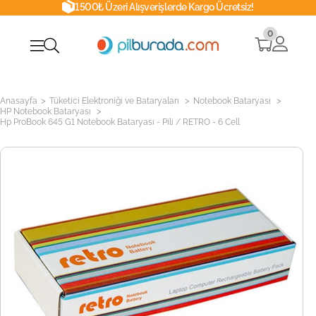
1500₺ Üzeri Alışverişlerde Kargo Ücretsiz!
0
>
>
>
Anasayfa
Tüketici Elektroniği ve Bataryaları
Notebook Bataryası
>
HP Notebook Bataryası
Hp ProBook 645 G1 Notebook Bataryası - Pili / RETRO - 6 Cell