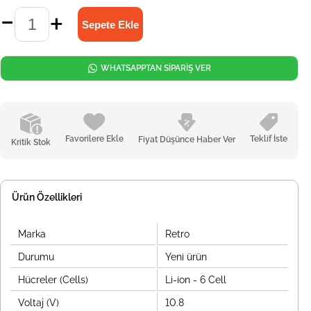
WHATSAPPTAN SİPARİŞ VER
Favorilere Ekle
Teklif İste
Fiyat Düşünce Haber Ver
Kritik Stok
Ürün Özellikleri
Marka
Retro
Durumu
Yeni ürün
Hücreler (Cells)
Li-ion - 6 Cell
Voltaj (V)
10.8