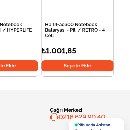
 Notebook
Hp 14-ac600 Notebook
ili / HYPERLIFE
Bataryası - Pili / RETRO - 4
Cell
4
₺1.001,85
te Ekle
Sepete Ekle
Çağrı Merkezi
0216 629 90 40
Pilburada Asistan