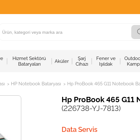
ve
Hizmet Sektörü
Şarj
Fener ve
Outdoo
Aküler
Bataryaları
Cihazı
Işıldak
Kamp
sı
HP Notebook Bataryası
Hp ProBook 465 G11 Notebook Bat
>
>
Hp ProBook 465 G11 N
(226738-YJ-7813)
Data Servis