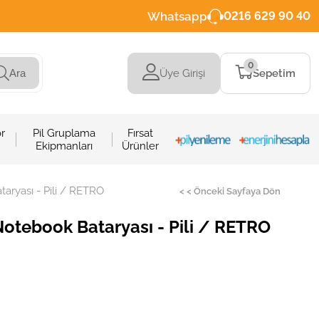
Whatsapp
0216 629 90 40
0
Üye Girişi
Sepetim
Ara
r
Pil Gruplama
Fırsat
Ekipmanları
Ürünler
aryası - Pili / RETRO
< < Önceki Sayfaya Dön
otebook Bataryası - Pili / RETRO