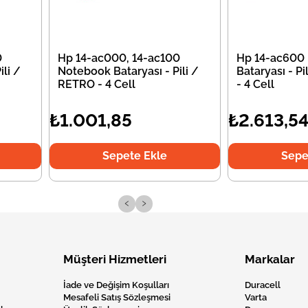
0
Hp 14-ac000, 14-ac100
Hp 14-ac600
li /
Notebook Bataryası - Pili /
Bataryası - P
RETRO - 4 Cell
- 4 Cell
₺1.001,85
₺2.613,5
Sepete Ekle
Sepe
‹
›
Müşteri Hizmetleri
Markalar
İade ve Değişim Koşulları
Duracell
Mesafeli Satış Sözleşmesi
Varta